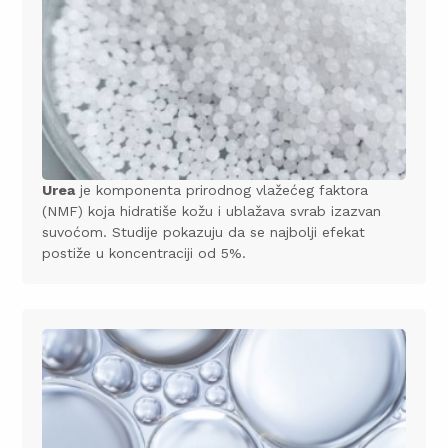
Urea
je komponenta prirodnog vlažećeg faktora
(NMF) koja hidratiše kožu i ublažava svrab izazvan
suvoćom. Studije pokazuju da se najbolji efekat
postiže u koncentraciji od 5%.