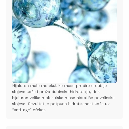
Hijaluron male molekulske mase
prodire u dublje
slojeve kože i pruža dubinsku hidrataciju, dok
hijaluron velike molekulske mase
hidratiše površinske
slojeve. Rezultat je potpuna hidratisanost kože uz
“anti-age”
efekat.