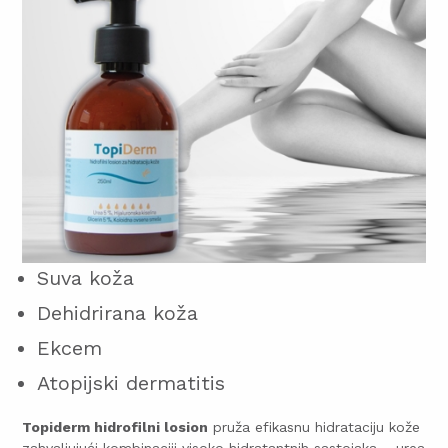
Suva koža
Dehidrirana koža
Ekcem
Atopijski dermatitis
Topiderm hidrofilni losion
pruža efikasnu hidrataciju kože
zahvaljujući kombinaciji visoko hidratantnih sastojaka – urea