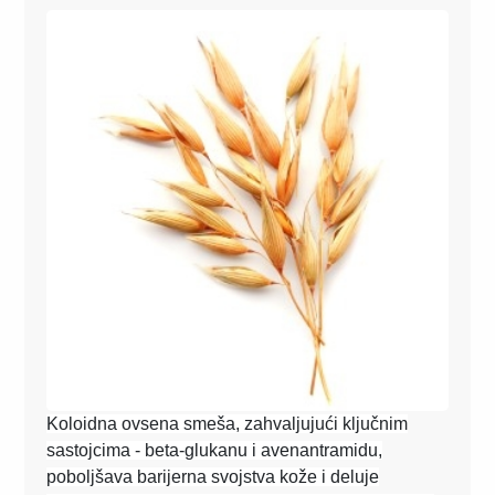
Koloidna ovsena smeša,
zahvaljujući ključnim
sastojcima - beta-glukanu i avenantramidu,
poboljšava barijerna svojstva kože i deluje