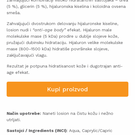
(5 %), glicerin (5 %),
hijaluronska kiselina
i koloidna ovsena
smeša.
Zahvaljujući dvostrukom delovanju hijaluronske kiseline,
losion nudi i
“anti-age body”
efekat.
Hijaluron male
molekulske mase (5 kDa)
prodire u dublje slojeve kože,
pružajući dubinsku hidrataciju.
Hijaluron velike molekulske
mase (800–1500 kDa)
hidratiše površinske slojeve,
zaključavajući vlagu.
Rezultat je
potpuna hidratisanost kože i dugotrajan anti-
age efekat
.
Kupi proizvod
Način upotrebe:
Naneti losion na čistu kožu i nežno
utrljati.
Sastojci / Ingredients (INCI)
: Aqua, Caprylic/Capric