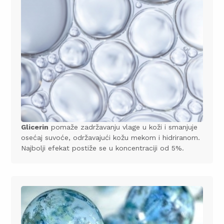
Glicerin
pomaže zadržavanju vlage u koži i smanjuje
osećaj suvoće, održavajući kožu mekom i hidriranom.
Najbolji efekat postiže se u koncentraciji od 5%.